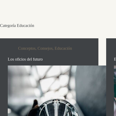
Saltar
al
contenido
Categoría
Educación
Conceptos
,
Consejos
,
Educación
Los oficios del futuro
E