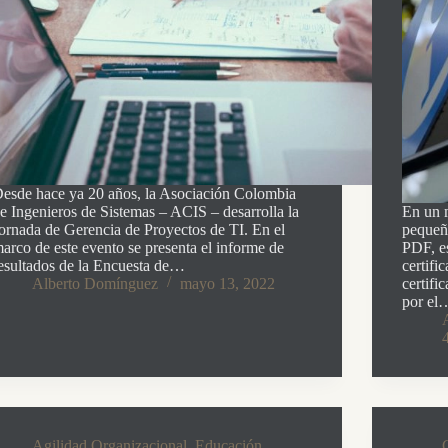
esde hace ya 20 años, la Asociación Colombia
e Ingenieros de Sistemas – ACIS – desarrolla la
En un m
ornada de Gerencia de Proyectos de TI. En el
pequeño
arco de este evento se presenta el informe de
PDF, es
esultados de la Encuesta de…
certifi
Alberto Domínguez
mayo 13, 2022
certifi
por el
Agilidad Organizacional
,
Educación
,