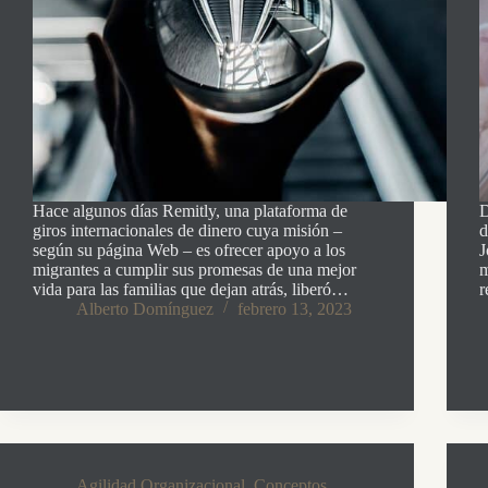
Hace algunos días Remitly, una plataforma de
D
giros internacionales de dinero cuya misión –
d
según su página Web – es ofrecer apoyo a los
J
migrantes a cumplir sus promesas de una mejor
m
vida para las familias que dejan atrás, liberó…
r
Alberto Domínguez
febrero 13, 2023
Agilidad Organizacional
,
Conceptos
,