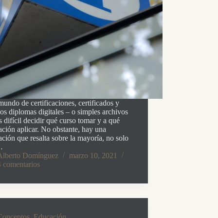
undo de certificaciones, certificados y
s diplomas digitales – o simples archivos
 difícil decidir qué curso tomar y a qué
cación aplicar. No obstante, hay una
cación que resalta sobre la mayoría, no solo
…
Alberto Domínguez
marzo 10, 2021
4 comentarios
Conceptos
,
Educación