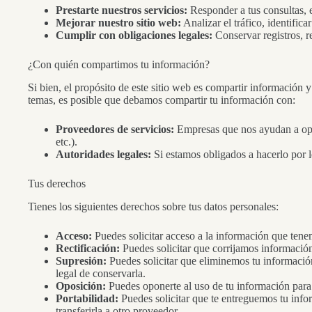
Prestarte nuestros servicios:
Responder a tus consultas, e
Mejorar nuestro sitio web:
Analizar el tráfico, identifica
Cumplir con obligaciones legales:
Conservar registros, re
¿Con quién compartimos tu información?
Si bien, el propósito de este sitio web es compartir información
temas, es posible que debamos compartir tu información con:
Proveedores de servicios:
Empresas que nos ayudan a oper
etc.).
Autoridades legales:
Si estamos obligados a hacerlo por l
Tus derechos
Tienes los siguientes derechos sobre tus datos personales:
Acceso:
Puedes solicitar acceso a la información que tenem
Rectificación:
Puedes solicitar que corrijamos información
Supresión:
Puedes solicitar que eliminemos tu informaci
legal de conservarla.
Oposición:
Puedes oponerte al uso de tu información para
Portabilidad:
Puedes solicitar que te entreguemos tu info
transferirla a otro proveedor.