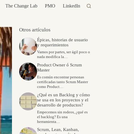
The Change Lab
PMO
LinkedIn
Otros artículos
Épicas, historias de usuario
y requerimientos
Vamos por partes, ser ágil poco o
nada modifica la…
Product Owner ó Scrum
Master
Es común encontrar personas
certificadas tanto Scrum Master
como Product…
¿Qué es un Backlog y cómo
se usa en los proyectos y el
desarrollo de productos?
Empecemos sin rodeos, ¿qué es
el backlog? Es una
herramienta…
Scrum, Lean, Kanban,