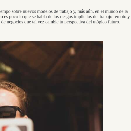
 tiempo sobre nuevos modelos de trabajo y, más aún, en el mundo de la
ro es poco lo que se habla de los riesgos implícitos del trabajo remoto y 
 de negocios que tal vez cambie tu perspectiva del utópico futuro.