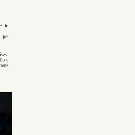
0% de
e que
íses
llo y
tiene