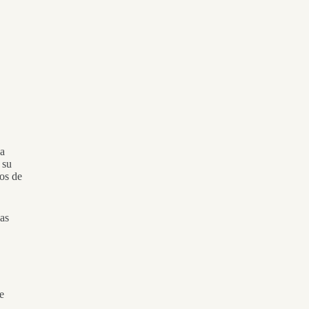
za
 su
tos de
las
e