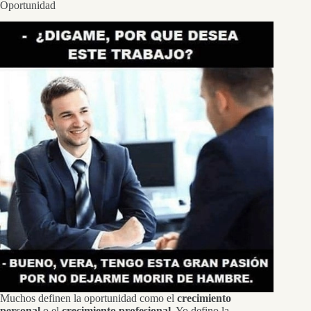
Oportunidad
Muchos definen la oportunidad como el
crecimiento
personal
o el
crecimiento profesional
. Yo defino la