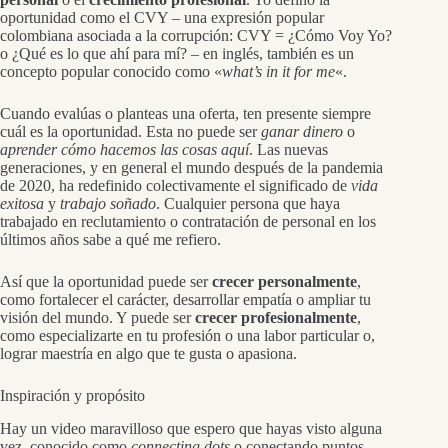
oportunidad como el CVY – una expresión popular
colombiana asociada a la corrupción: CVY = ¿Cómo Voy Yo?
o ¿Qué es lo que ahí para mí? – en inglés, también es un
concepto popular conocido como «
what’s in it for me
«.
Cuando evalúas o planteas una oferta, ten presente siempre
cuál es la oportunidad. Esta no puede ser
ganar dinero
o
aprender cómo hacemos las cosas aquí
. Las nuevas
generaciones, y en general el mundo después de la pandemia
de 2020, ha redefinido colectivamente el significado de
vida
exitosa
y
trabajo soñado
. Cualquier persona que haya
trabajado en reclutamiento o contratación de personal en los
últimos años sabe a qué me refiero.
Así que la oportunidad puede ser
crecer personalmente
,
como fortalecer el carácter, desarrollar empatía o ampliar tu
visión del mundo. Y puede ser
crecer profesionalmente
,
como especializarte en tu profesión o una labor particular o,
lograr maestría en algo que te gusta o apasiona.
Inspiración y propósito
Hay un video maravilloso que espero que hayas visto alguna
vez, conocido como
connecting dots
o conectando puntos.